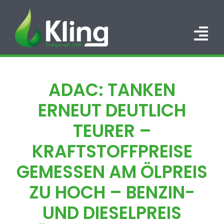
Zum
Inhalt
springen
Tog
Nav
HOME
ADAC: TANKEN
PORTFOLIO
ERNEUT DEUTLICH
ÜBER UNS
TEURER –
KRAFTSTOFFPREISE
KARRIERE
GEMESSEN AM ÖLPREIS
KONTAKT
ZU HOCH – BENZIN-
UND DIESELPREIS