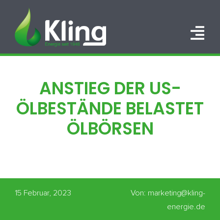
Zum
Inhalt
springen
Tog
Nav
HOME
ANSTIEG DER US-
PORTFOLIO
ÖLBESTÄNDE BELASTET
ÜBER UNS
ÖLBÖRSEN
KARRIERE
KONTAKT
15 Februar, 2023
Von: marketing@kling-
energie.de