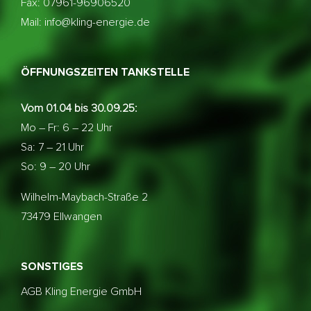
Fax: 07961-96906520
Mail: info@kling-energie.de
ÖFFNUNGSZEITEN TANKSTELLE
Vom 01.04 bis 30.09.25:
Mo – Fr: 6 – 22 Uhr
Sa: 7 – 21 Uhr
So: 9 – 20 Uhr
Wilhelm-Maybach-Straße 2
73479 Ellwangen
SONSTIGES
AGB Kling Energie GmbH