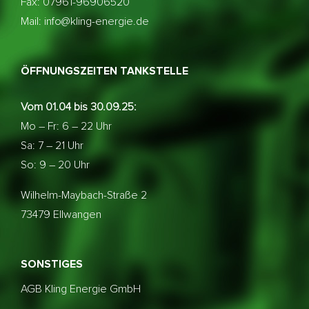
Fax: 07961-96906520
Mail: info@kling-energie.de
ÖFFNUNGSZEITEN TANKSTELLE
Vom 01.04 bis 30.09.25:
Mo – Fr: 6 – 22 Uhr
Sa: 7 – 21 Uhr
So: 9 – 20 Uhr
Wilhelm-Maybach-Straße 2
73479 Ellwangen
SONSTIGES
AGB Kling Energie GmbH