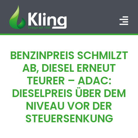
Zum
Inhalt
springen
Tog
Nav
HOME
BENZINPREIS SCHMILZT
PORTFOLIO
AB, DIESEL ERNEUT
ÜBER UNS
TEURER – ADAC:
DIESELPREIS ÜBER DEM
KARRIERE
NIVEAU VOR DER
KONTAKT
STEUERSENKUNG