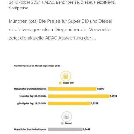
24. Oktober 2024
|
ADAC
,
Benzinpreise
,
Diesel
,
HeizölNews
,
Spritpreise
München (ots) Die Preise für Super E10 und Diesel
sind etwas gesunken. Gegenüber der Vorwoche
zeigt die aktuelle ADAC Auswertung der ...
ADAC: September günstigster Tank-Monat seit
Dezember 2021
ADAC
Benzinpreise
Dieselpreise
HeizölNews
Spritpreise