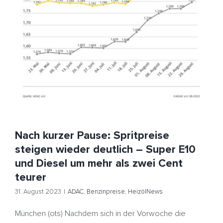
Nach kurzer Pause: Spritpreise steigen wieder
deutlich – Super E10 und Diesel um mehr als zwei Cent
teurer
ADAC
Benzinpreise
HeizölNews
Nach kurzer Pause: Spritpreise
steigen wieder deutlich – Super E10
und Diesel um mehr als zwei Cent
teurer
31. August 2023
|
ADAC
,
Benzinpreise
,
HeizölNews
München (ots) Nachdem sich in der Vorwoche die