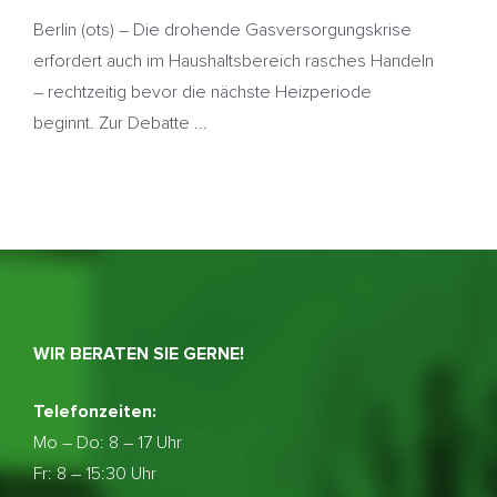
Berlin (ots) – Die drohende Gasversorgungskrise
erfordert auch im Haushaltsbereich rasches Handeln
– rechtzeitig bevor die nächste Heizperiode
beginnt. Zur Debatte ...
WIR BERATEN SIE GERNE!
Telefonzeiten:
Mo – Do:
8 – 17 Uhr
Fr: 8 – 15:30 Uhr