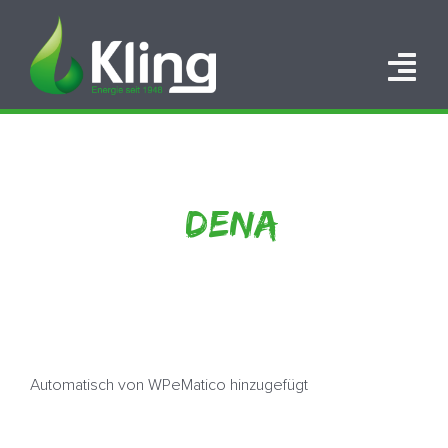
Zum
Inhalt
springen
Tog
Nav
HOME
PORTFOLIO
DENA
ÜBER UNS
KARRIERE
KONTAKT
Automatisch von WPeMatico hinzugefügt