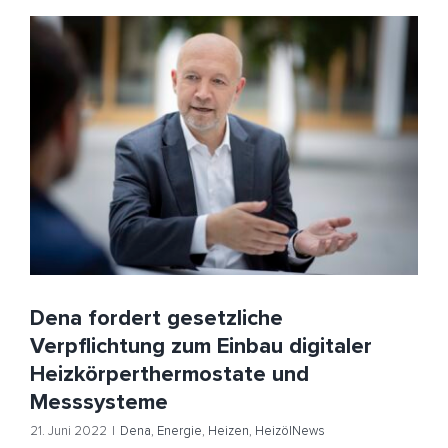
Dena fordert gesetzliche Verpflichtung zum Einbau
digitaler Heizkörperthermostate und Messsysteme
Dena
Energie
Heizen
HeizölNews
Dena fordert gesetzliche
Verpflichtung zum Einbau digitaler
Heizkörperthermostate und
Messsysteme
21. Juni 2022
|
Dena
,
Energie
,
Heizen
,
HeizölNews