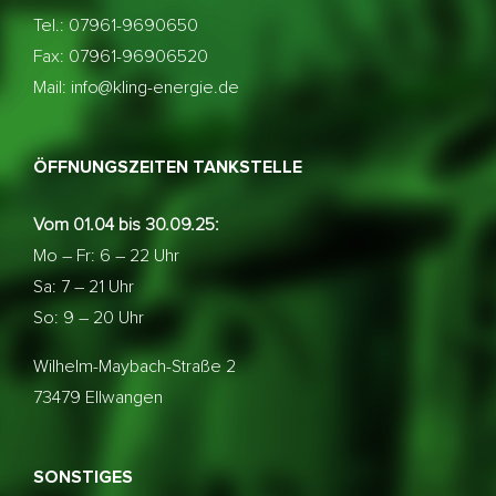
Tel.: 07961-9690650
Fax: 07961-96906520
Mail: info@kling-energie.de
ÖFFNUNGSZEITEN TANKSTELLE
Vom 01.04 bis 30.09.25:
Mo – Fr: 6 – 22 Uhr
Sa: 7 – 21 Uhr
So: 9 – 20 Uhr
Wilhelm-Maybach-Straße 2
73479 Ellwangen
SONSTIGES