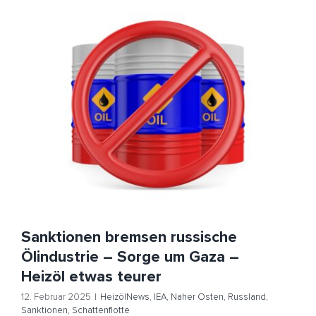
Sanktionen bremsen russische Ölindustrie – Sorge um
Gaza – Heizöl etwas teurer
HeizölNews
IEA
Naher Osten
Russland
Sanktionen
Schattenflotte
Sanktionen bremsen russische
Ölindustrie – Sorge um Gaza –
Heizöl etwas teurer
12. Februar 2025
|
HeizölNews
,
IEA
,
Naher Osten
,
Russland
,
Sanktionen
,
Schattenflotte