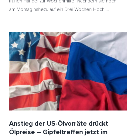
frühen Handel zur Wochenmitte. Nachdem sie noch
am Montag nahezu auf ein Drei-Wochen-Hoch ...
Anstieg der US-Ölvorräte drückt Ölpreise –
Gipfeltreffen jetzt im Fokus – Heizöl kaum verändert
HeizölNews
IEA
US-Ölvorräte
USA Russland
Anstieg der US-Ölvorräte drückt
Ölpreise – Gipfeltreffen jetzt im