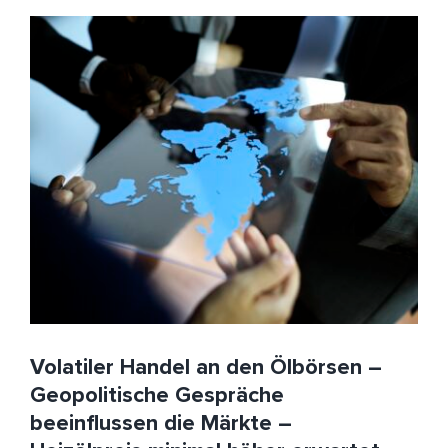
Volatiler Handel an den Ölbörsen – Geopolitische
Gespräche beeinflussen die Märkte – Heizölpreis
minimal höher erwartet
HeizölNews
IEA
Iran
Russland
Ukraine
USA
Volatiler Handel an den Ölbörsen –
Geopolitische Gespräche
beeinflussen die Märkte –