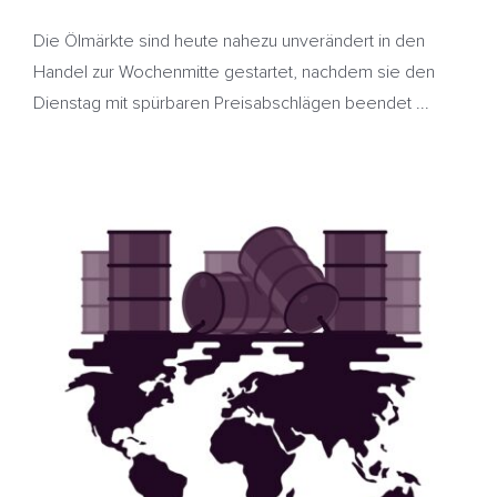
Die Ölmärkte sind heute nahezu unverändert in den
Handel zur Wochenmitte gestartet, nachdem sie den
Dienstag mit spürbaren Preisabschlägen beendet ...
Sorge vor Ölschwemme drückt Preise – Spannungen
zwischen NATO und Russland – Heizöl deutlich
günstiger
HeizölNews
IEA
NATO
OPEC
Polen
Russland