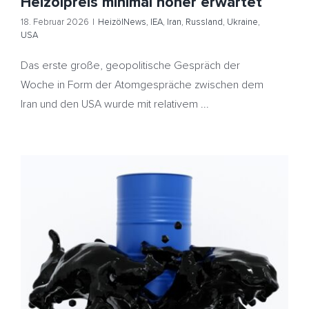
Heizölpreis minimal höher erwartet
18. Februar 2026
|
HeizölNews
,
IEA
,
Iran
,
Russland
,
Ukraine
,
USA
Das erste große, geopolitische Gespräch der
Woche in Form der Atomgespräche zwischen dem
Iran und den USA wurde mit relativem ...
Ölpreise konsolidieren Vortagesgewinne – Ölmärkte
kämpfen mit Überangebot – Heizöl teurer
HeizölNews
IEA
OPEC
Shutdown
Überversorgung
USA