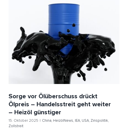
Sorge vor Ölüberschuss drückt Ölpreis – Handelsstreit
geht weiter – Heizöl günstiger
China
HeizölNews
IEA
USA
Zinspolitik
Zollstreit
Sorge vor Ölüberschuss drückt
Ölpreis – Handelsstreit geht weiter
– Heizöl günstiger
15. Oktober 2025
|
China
,
HeizölNews
,
IEA
,
USA
,
Zinspolitik
,
Zollstreit