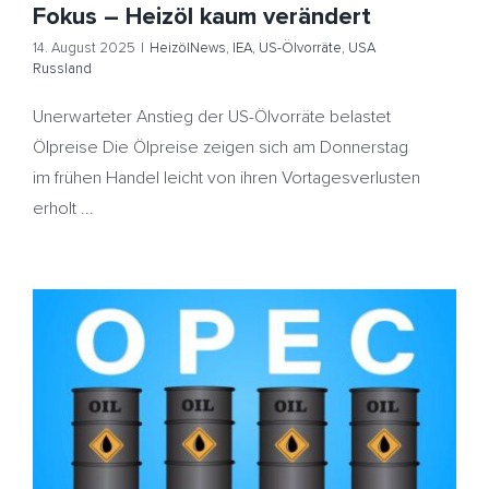
Fokus – Heizöl kaum verändert
14. August 2025
|
HeizölNews
,
IEA
,
US-Ölvorräte
,
USA
Russland
Unerwarteter Anstieg der US-Ölvorräte belastet
Ölpreise Die Ölpreise zeigen sich am Donnerstag
im frühen Handel leicht von ihren Vortagesverlusten
erholt ...
OPEC will Ölförderung länger steigern – US-Ölvorräte
deutlich gesunken – Heizöl günstiger
HeizölNews
IEA
OPEC
Saudi-Arabien
US-
Öllagerbestände