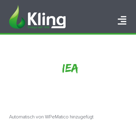
Zum
Inhalt
springen
Tog
Nav
HOME
PORTFOLIO
IEA
ÜBER UNS
KARRIERE
KONTAKT
Automatisch von WPeMatico hinzugefügt