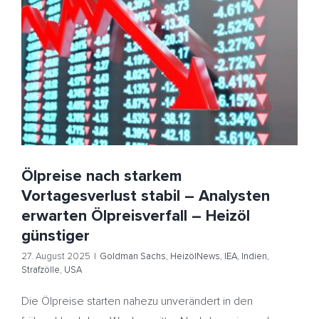
Ölpreise nach starkem Vortagesverlust stabil –
Analysten erwarten Ölpreisverfall – Heizöl günstiger
Goldman Sachs
HeizölNews
IEA
Indien
Strafzölle
USA
Ölpreise nach starkem
Vortagesverlust stabil – Analysten
erwarten Ölpreisverfall – Heizöl
günstiger
27. August 2025
|
Goldman Sachs
,
HeizölNews
,
IEA
,
Indien
,
Strafzölle
,
USA
Die Ölpreise starten nahezu unverändert in den