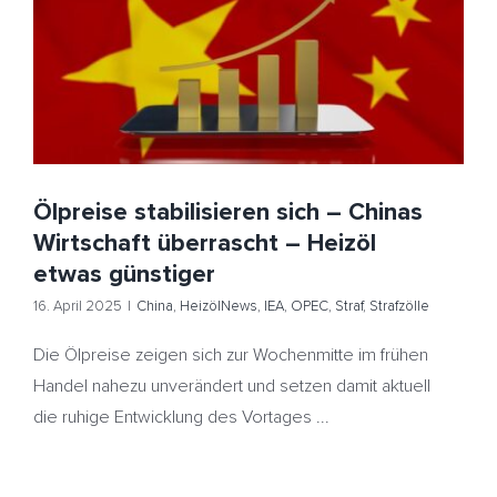
Ölpreise stabilisieren sich – Chinas Wirtschaft
überrascht – Heizöl etwas günstiger
China
HeizölNews
IEA
OPEC
Straf
Strafzölle
Ölpreise stabilisieren sich – Chinas
Wirtschaft überrascht – Heizöl
etwas günstiger
16. April 2025
|
China
,
HeizölNews
,
IEA
,
OPEC
,
Straf
,
Strafzölle
Die Ölpreise zeigen sich zur Wochenmitte im frühen
Handel nahezu unverändert und setzen damit aktuell
die ruhige Entwicklung des Vortages ...