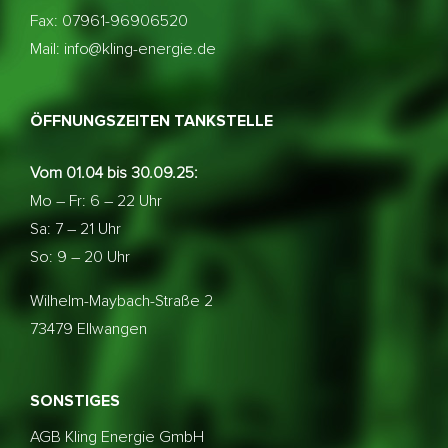
Fax: 07961-96906520
Mail: info@kling-energie.de
ÖFFNUNGSZEITEN TANKSTELLE
Vom 01.04 bis 30.09.25:
Mo – Fr: 6 – 22 Uhr
Sa: 7 – 21 Uhr
So: 9 – 20 Uhr
Wilhelm-Maybach-Straße 2
73479 Ellwangen
SONSTIGES
AGB Kling Energie GmbH