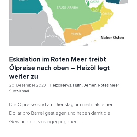
Heizöl legt weiter zu
HeizölNews
Huthi
Jemen
Rotes Meer
Suez-Kanal
Eskalation im Roten Meer treibt
Ölpreise nach oben – Heizöl legt
weiter zu
20. Dezember 2023
|
HeizölNews
,
Huthi
,
Jemen
,
Rotes Meer
,
Suez-Kanal
Die Ölpreise sind am Dienstag um mehr als einen
Dollar pro Barrel gestiegen und haben damit die
Gewinne der vorangegangenen ...