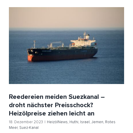
Reedereien meiden Suezkanal – droht nächster
Preisschock? Heizölpreise ziehen leicht an
HeizölNews
Huthi
Israel
Jemen
Rotes Meer
Suez-
Kanal
Reedereien meiden Suezkanal –
droht nächster Preisschock?
Heizölpreise ziehen leicht an
18. Dezember 2023
|
HeizölNews
,
Huthi
,
Israel
,
Jemen
,
Rotes
Meer
,
Suez-Kanal