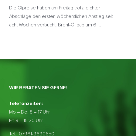
Die Ölpreise haben am Freitag trotz leichter
Abschläge den ersten wöchentlichen Anstieg seit
acht Wochen verbucht. Brent-Öl gab um 6 ...
WIR BERATEN SIE GERNE!
Telefonzeiten:
Mo – Do:
8 – 17 Uhr
Fr: 8 – 15:30 Uhr
Tel.: 07961-9690650