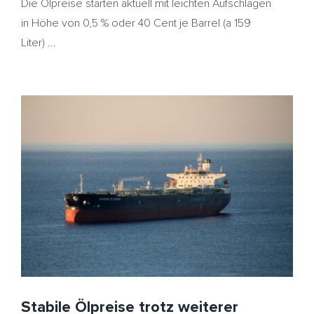
Die Ölpreise starten aktuell mit leichten Aufschlägen
in Höhe von 0,5 % oder 40 Cent je Barrel (a 159
Liter) ...
Stabile Ölpreise trotz weiterer Eskalation – Kaum
Veränderungen beim Heizöl
HeizölNews
Huthi
Jemen
Rotes Meer
USA
Stabile Ölpreise trotz weiterer