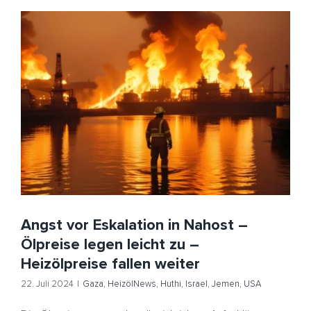
Angst vor Eskalation in Nahost – Ölpreise legen leicht
zu – Heizölpreise fallen weiter
Gaza
HeizölNews
Huthi
Israel
Jemen
USA
Angst vor Eskalation in Nahost –
Ölpreise legen leicht zu –
Heizölpreise fallen weiter
22. Juli 2024
|
Gaza
,
HeizölNews
,
Huthi
,
Israel
,
Jemen
,
USA