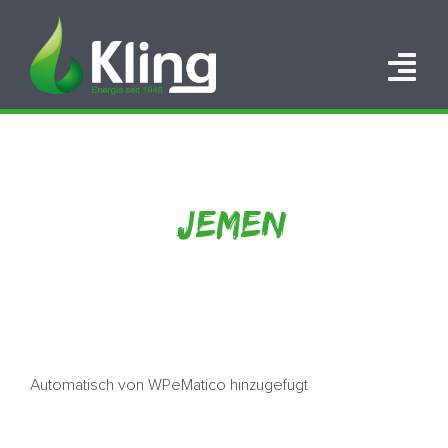
Zum
Inhalt
springen
Tog
Nav
HOME
PORTFOLIO
JEMEN
ÜBER UNS
KARRIERE
KONTAKT
Automatisch von WPeMatico hinzugefügt