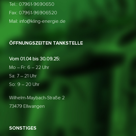
Tel.: 07961-9690650
Fax: 07961-96906520
Mail: info@kling-energie.de
ÖFFNUNGSZEITEN TANKSTELLE
Vom 01.04 bis 30.09.25:
Mo – Fr: 6 – 22 Uhr
Sa: 7 – 21 Uhr
So: 9 – 20 Uhr
Wilhelm-Maybach-Straße 2
73479 Ellwangen
SONSTIGES