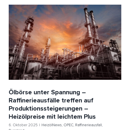
Ölbörse unter Spannung – Raffinerieausfälle treffen
auf Produktionssteigerungen – Heizölpreise mit
leichtem Plus
HeizölNews
OPEC
Raffinerieausfall
Russland
Ölbörse unter Spannung –
Raffinerieausfälle treffen auf
Produktionssteigerungen –
Heizölpreise mit leichtem Plus
6. Oktober 2025
|
HeizölNews
,
OPEC
,
Raffinerieausfall
,