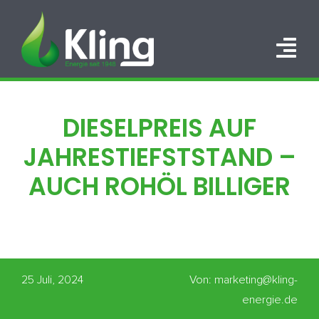
Zum
Inhalt
springen
Tog
Nav
HOME
DIESELPREIS AUF
PORTFOLIO
JAHRESTIEFSTSTAND –
ÜBER UNS
AUCH ROHÖL BILLIGER
KARRIERE
KONTAKT
25 Juli, 2024
Von: marketing@kling-
energie.de