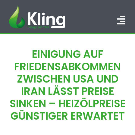
Zum
Inhalt
springen
Tog
Nav
HOME
EINIGUNG AUF
PORTFOLIO
FRIEDENSABKOMMEN
ÜBER UNS
ZWISCHEN USA UND
IRAN LÄSST PREISE
KARRIERE
SINKEN – HEIZÖLPREISE
KONTAKT
GÜNSTIGER ERWARTET