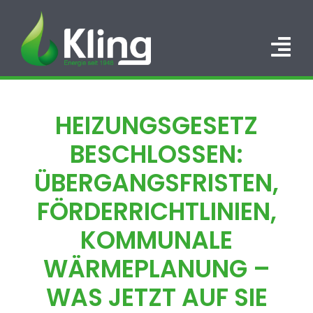
Zum
Inhalt
springen
Tog
Nav
HOME
HEIZUNGSGESETZ
PORTFOLIO
BESCHLOSSEN:
ÜBER UNS
ÜBERGANGSFRISTEN,
FÖRDERRICHTLINIEN,
KARRIERE
KOMMUNALE
KONTAKT
WÄRMEPLANUNG –
WAS JETZT AUF SIE