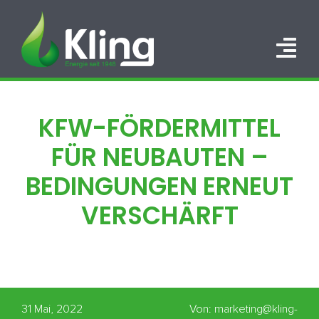
Zum
Inhalt
springen
Tog
Nav
HOME
KFW-FÖRDERMITTEL
PORTFOLIO
FÜR NEUBAUTEN –
ÜBER UNS
BEDINGUNGEN ERNEUT
VERSCHÄRFT
KARRIERE
KONTAKT
31 Mai, 2022
Von: marketing@kling-