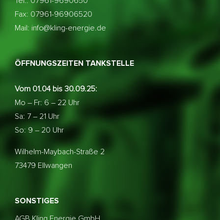
Tel.: 07961-9690650
Fax: 07961-96906520
Mail: info@kling-energie.de
ÖFFNUNGSZEITEN TANKSTELLE
Vom 01.04 bis 30.09.25:
Mo – Fr: 6 – 22 Uhr
Sa: 7 – 21 Uhr
So: 9 – 20 Uhr
Wilhelm-Maybach-Straße 2
73479 Ellwangen
SONSTIGES
AGB Kling Energie GmbH