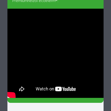
Premiumheizöl ecotherm®: