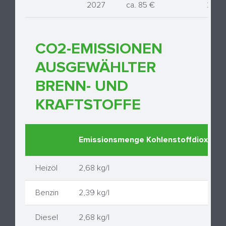
2027
ca. 85 €
22,75
CO2-EMISSIONEN
AUSGEWÄHLTER
BRENN- UND
KRAFTSTOFFE
Emissionsmenge Kohlenstoffdioxid
Heizöl
2,68 kg/l
Benzin
2,39 kg/l
Diesel
2,68 kg/l