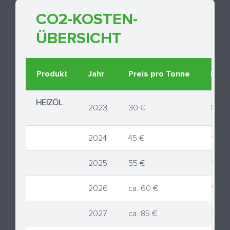
CO2-KOSTEN-
ÜBERSICHT
Produkt
Jahr
Preis pro Tonne
Prei
HEIZÖL
2023
30 €
8,03 
2024
45 €
12,04
2025
55 €
14,72
2026
ca. 60 €
16,06
2027
ca. 85 €
22,75