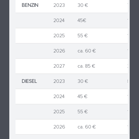
BENZIN
2023
30 €
7,18 C
2024
45€
10,77
2025
55 €
13,17 
2026
ca. 60 €
14,37
2027
ca. 85 €
20,35
DIESEL
2023
30 €
8,03 
2024
45 €
12,04
2025
55 €
14,72
2026
ca. 60 €
16,06