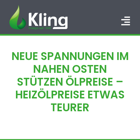
Zum
Inhalt
springen
Tog
Nav
HOME
NEUE SPANNUNGEN IM
PORTFOLIO
NAHEN OSTEN
ÜBER UNS
STÜTZEN ÖLPREISE –
HEIZÖLPREISE ETWAS
KARRIERE
TEURER
KONTAKT