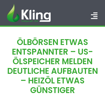
Zum
Inhalt
springen
Tog
Nav
HOME
ÖLBÖRSEN ETWAS
PORTFOLIO
ENTSPANNTER – US-
ÜBER UNS
ÖLSPEICHER MELDEN
DEUTLICHE AUFBAUTEN
KARRIERE
– HEIZÖL ETWAS
KONTAKT
GÜNSTIGER