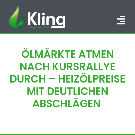
Zum
Inhalt
springen
Tog
Nav
HOME
ÖLMÄRKTE ATMEN
PORTFOLIO
NACH KURSRALLYE
ÜBER UNS
DURCH – HEIZÖLPREISE
MIT DEUTLICHEN
KARRIERE
ABSCHLÄGEN
KONTAKT