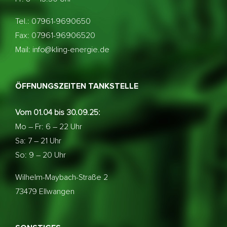
Tel.: 07961-9690650
Fax: 07961-96906520
Mail: info@kling-energie.de
ÖFFNUNGSZEITEN TANKSTELLE
Vom 01.04 bis 30.09.25:
Mo – Fr: 6 – 22 Uhr
Sa: 7 – 21 Uhr
So: 9 – 20 Uhr
Wilhelm-Maybach-Straße 2
73479 Ellwangen