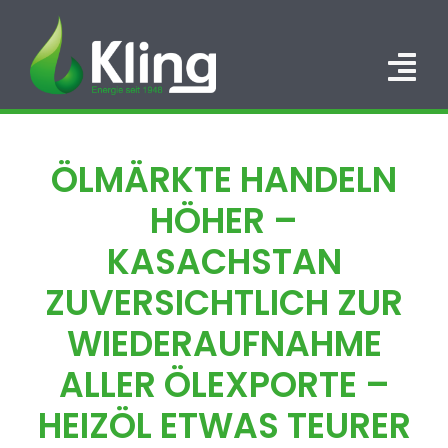
Zum
Inhalt
springen
Tog
Nav
HOME
ÖLMÄRKTE HANDELN
PORTFOLIO
HÖHER –
ÜBER UNS
KASACHSTAN
ZUVERSICHTLICH ZUR
KARRIERE
WIEDERAUFNAHME
KONTAKT
ALLER ÖLEXPORTE –
HEIZÖL ETWAS TEURER