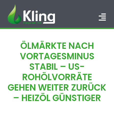
Zum
Inhalt
springen
Tog
Nav
HOME
ÖLMÄRKTE NACH
PORTFOLIO
VORTAGESMINUS
ÜBER UNS
STABIL – US-
ROHÖLVORRÄTE
KARRIERE
GEHEN WEITER ZURÜCK
KONTAKT
– HEIZÖL GÜNSTIGER