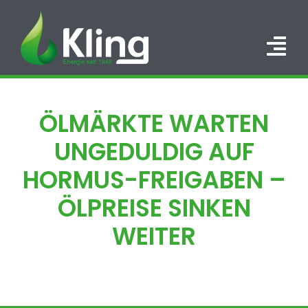
Zum
Inhalt
springen
Tog
Nav
HOME
ÖLMÄRKTE WARTEN
PORTFOLIO
UNGEDULDIG AUF
ÜBER UNS
HORMUS-FREIGABEN –
ÖLPREISE SINKEN
KARRIERE
WEITER
KONTAKT