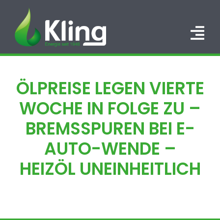
Zum
Inhalt
springen
Tog
Nav
HOME
ÖLPREISE LEGEN VIERTE
PORTFOLIO
WOCHE IN FOLGE ZU –
ÜBER UNS
BREMSSPUREN BEI E-
AUTO-WENDE –
KARRIERE
HEIZÖL UNEINHEITLICH
KONTAKT