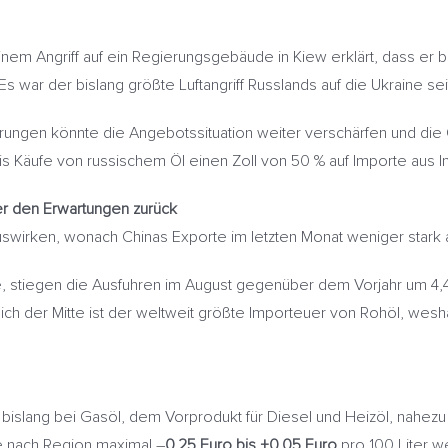
nem Angriff auf ein Regierungsgebäude in Kiew erklärt, dass er 
war der bislang größte Luftangriff Russlands auf die Ukraine se
erungen könnte die Angebotssituation weiter verschärfen und die 
is Käufe von russischem Öl einen Zoll von 50 % auf Importe aus I
er den Erwartungen zurück
uswirken, wonach Chinas Exporte im letzten Monat weniger star
e, stiegen die Ausfuhren im August gegenüber dem Vorjahr um 4,
ch der Mitte ist der weltweit größte Importeuer von Rohöl, wesha
 bislang bei Gasöl, dem Vorprodukt für Diesel und Heizöl, nahez
e nach Region maximal –
0,25 Euro bis +0,05 Euro
pro 100 Liter w