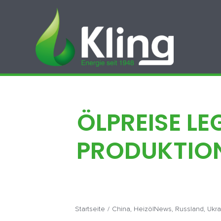
Zum
Inhalt
springen
ÖLPREISE LE
PRODUKTION
Startseite
/
China
,
HeizölNews
,
Russland
,
Ukra