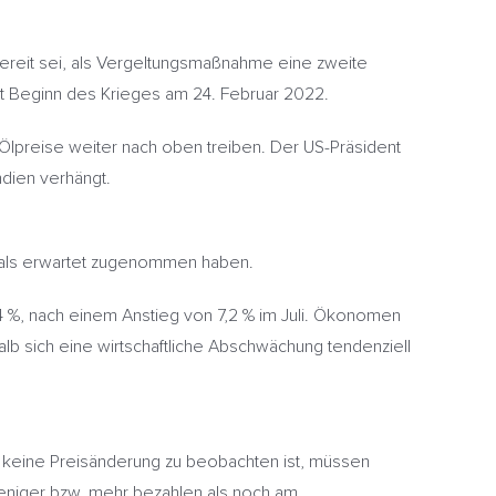
bereit sei, als Vergeltungsmaßnahme eine zweite
it Beginn des Krieges am 24. Februar 2022.
Ölpreise weiter nach oben treiben. Der US-Präsident
ndien verhängt.
k als erwartet zugenommen haben.
4 %, nach einem Anstieg von 7,2 % im Juli. Ökonomen
lb sich eine wirtschaftliche Abschwächung tendenziell
u keine Preisänderung zu beobachten ist, müssen
eniger bzw. mehr bezahlen als noch am