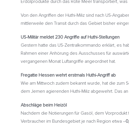
Erdölprodukte durch das Rote Meer transportiert, wa
Von den Angriffen der Huthi-Miliz sind nach US-Angab
mittlerweile den Transit durch das Gebiet bisher einge
US-Militär meldet 230 Angriffe auf Huthi-Stellungen
Gestern hatte das US-Zentralkommando erklärt, es ha
Rahmen einer Anhörung des Ausschusses für auswärtige
vergangenen Monat Luftangriffe angeordnet hat.
Fregatte Hessen wehrt erstmals Huthi-Angriff ab
Wie am Mittwoch zudem bekannt wurde, hat die zum Sc
dem Jemen agierenden Huthi-Miliz abgewehrt. Das an de
Abschläge beim Heizöl
Nachdem die Notierungen für Gasöl, dem Vorprodukt fü
Verbraucher im Bundesgebiet je nach Region etwa –
0