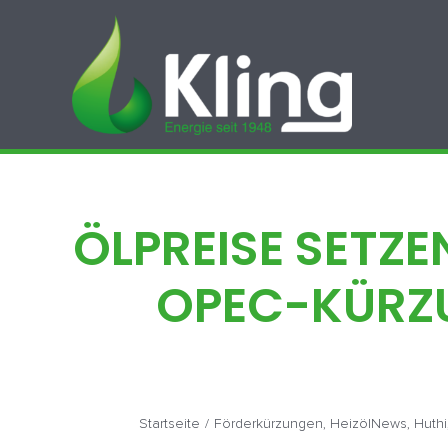
Zum
Inhalt
springen
ÖLPREISE SETZE
OPEC-KÜRZU
Startseite
/
Förderkürzungen
,
HeizölNews
,
Huthi