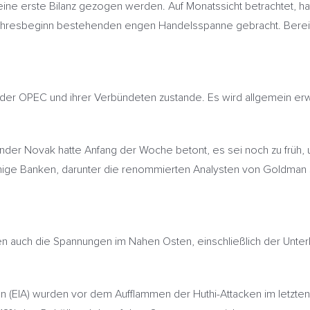
ine erste Bilanz gezogen werden. Auf Monatssicht betrachtet, ha
Jahresbeginn bestehenden engen Handelsspanne gebracht. Bereit
er OPEC und ihrer Verbündeten zustande. Es wird allgemein erwar
ander Novak hatte Anfang der Woche betont, es sei noch zu früh, 
ge Banken, darunter die renommierten Analysten von Goldman Sac
n auch die Spannungen im Nahen Osten, einschließlich der Unte
n (EIA) wurden vor dem Aufflammen der Huthi-Attacken im letzten