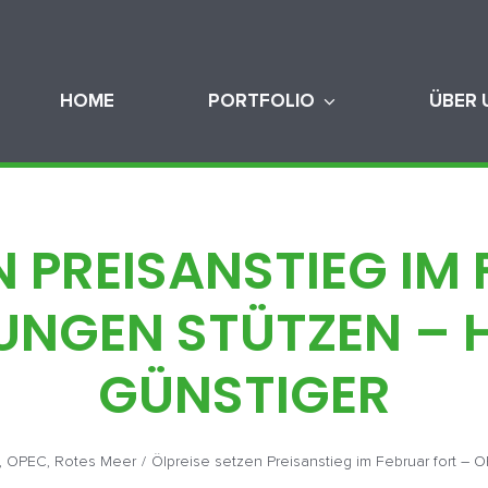
HOME
PORTFOLIO
ÜBER 
N PREISANSTIEG IM
NGEN STÜTZEN – H
GÜNSTIGER
,
OPEC
,
Rotes Meer
/
Ölpreise setzen Preisanstieg im Februar fort – 