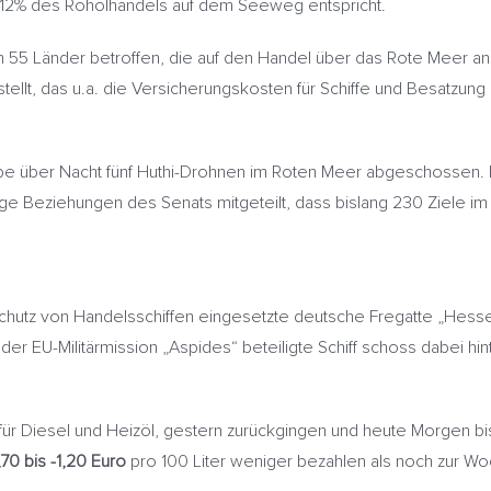
s 12% des Rohölhandels auf dem Seeweg entspricht.
en 55 Länder betroffen, die auf den Handel über das Rote Meer 
stellt, das u.a. die Versicherungskosten für Schiffe und Besatzun
be über Nacht fünf Huthi-Drohnen im Roten Meer abgeschossen. 
 Beziehungen des Senats mitgeteilt, dass bislang 230 Ziele im
hutz von Handelsschiffen eingesetzte deutsche Fregatte „Hesse
r EU-Militärmission „Aspides“ beteiligte Schiff schoss dabei hi
r Diesel und Heizöl, gestern zurückgingen und heute Morgen bis
,70 bis -1,20 Euro
pro 100 Liter weniger bezahlen als noch zur Wo