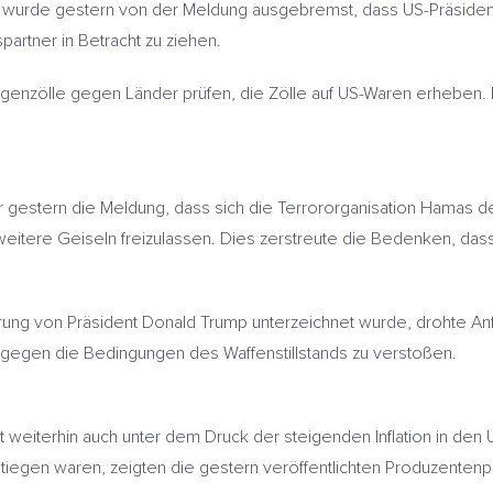
wurde gestern von der Meldung ausgebremst, dass US-Präsident
artner in Betracht zu ziehen.
enzölle gegen Länder prüfen, die Zölle auf US-Waren erheben. Ein
gestern die Meldung, dass sich die Terrororganisation Hamas dem Wa
itere Geiseln freizulassen. Dies zerstreute die Bedenken, dass 
ührung von Präsident Donald Trump unterzeichnet wurde, drohte 
 gegen die Bedingungen des Waffenstillstands zu verstoßen.
t weiterhin auch unter dem Druck der steigenden Inflation in de
stiegen waren, zeigten die gestern veröffentlichten Produzentenp