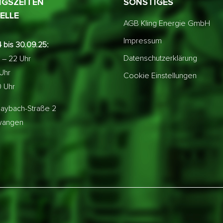
GSZEITEN
SONSTIGES
ELLE
AGB Kling Energie GmbH
Impressum
 bis 30.09.25:
Datenschutzerklärung
 – 22 Uhr
 Uhr
Cookie Einstellungen
0 Uhr
aybach-Straße 2
lwangen