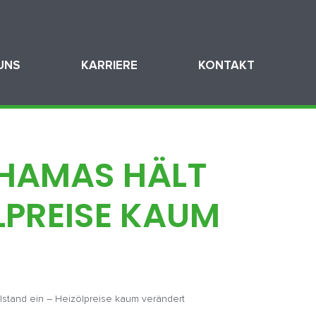
UNS
KARRIERE
KONTAKT
– HAMAS HÄLT
LPREISE KAUM
illstand ein – Heizölpreise kaum verändert