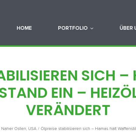
HOME
PORTFOLIO
ÜBER 
ABILISIEREN SICH 
STAND EIN – HEIZÖ
VERÄNDERT
,
Naher Osten
,
USA
/
Ölpreise stabilisieren sich – Hamas hält Waffenst