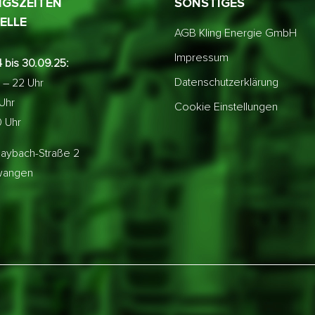
GSZEITEN
SONSTIGES
ELLE
AGB Kling Energie GmbH
Impressum
 bis 30.09.25:
Datenschutzerklärung
 – 22 Uhr
 Uhr
Cookie Einstellungen
0 Uhr
aybach-Straße 2
lwangen