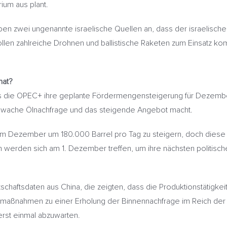
ium aus plant.
ben zwei ungenannte israelische Quellen an, dass der israelisch
 sollen zahlreiche Drohnen und ballistische Raketen zum Einsatz 
nat?
ass die OPEC+ ihre geplante Fördermengensteigerung für Dezemb
schwache Ölnachfrage und das steigende Angebot macht.
n im Dezember um 180.000 Barrel pro Tag zu steigern, doch diese
 werden sich am 1. Dezember treffen, um ihre nächsten politisch
irtschaftsdaten aus China, die zeigten, dass die Produktionstätig
urmaßnahmen zu einer Erholung der Binnennachfrage im Reich der
rst einmal abzuwarten.