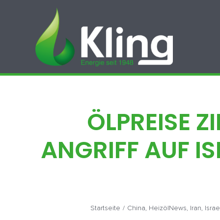
Zum
Inhalt
springen
ÖLPREISE Z
ANGRIFF AUF IS
Startseite
/
China
,
HeizölNews
,
Iran
,
Israe