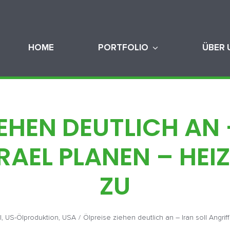
HOME
PORTFOLIO
ÜBER 
IEHEN DEUTLICH AN 
RAEL PLANEN – HEI
ZU
l
,
US-Ölproduktion
,
USA
/
Ölpreise ziehen deutlich an – Iran soll Angrif