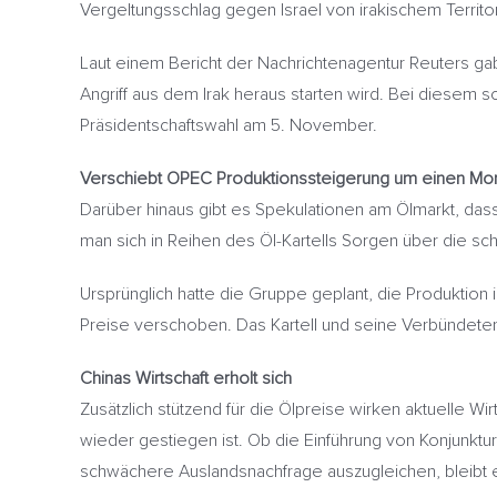
Vergeltungsschlag gegen Israel von irakischem Territor
Laut einem Bericht der Nachrichtenagentur Reuters ga
Angriff aus dem Irak heraus starten wird. Bei diesem
Präsidentschaftswahl am 5. November.
Verschiebt OPEC Produktionssteigerung um einen Mo
Darüber hinaus gibt es Spekulationen am Ölmarkt, d
man sich in Reihen des Öl-Kartells Sorgen über die 
Ursprünglich hatte die Gruppe geplant, die Produktio
Preise verschoben. Das Kartell und seine Verbündeten
Chinas Wirtschaft erholt sich
Zusätzlich stützend für die Ölpreise wirken aktuelle W
wieder gestiegen ist. Ob die Einführung von Konjunkt
schwächere Auslandsnachfrage auszugleichen, bleibt e