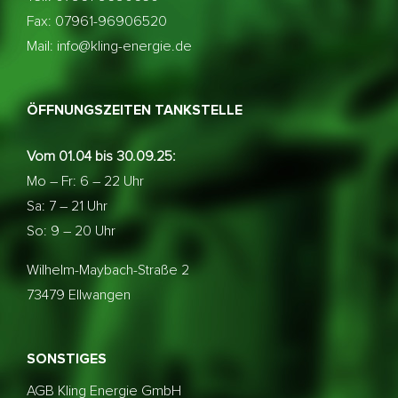
Fax: 07961-96906520
Mail: info@kling-energie.de
ÖFFNUNGSZEITEN TANKSTELLE
Vom 01.04 bis 30.09.25:
Mo – Fr: 6 – 22 Uhr
Sa: 7 – 21 Uhr
So: 9 – 20 Uhr
Wilhelm-Maybach-Straße 2
73479 Ellwangen
SONSTIGES
AGB Kling Energie GmbH