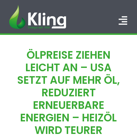
Zum
Inhalt
springen
Tog
Nav
HOME
ÖLPREISE ZIEHEN
PORTFOLIO
LEICHT AN – USA
ÜBER UNS
SETZT AUF MEHR ÖL,
REDUZIERT
KARRIERE
ERNEUERBARE
KONTAKT
ENERGIEN – HEIZÖL
WIRD TEURER