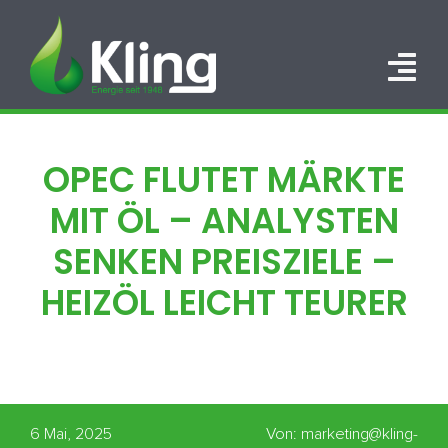
Zum
Inhalt
springen
Tog
Nav
HOME
OPEC FLUTET MÄRKTE
PORTFOLIO
MIT ÖL – ANALYSTEN
ÜBER UNS
SENKEN PREISZIELE –
HEIZÖL LEICHT TEURER
KARRIERE
KONTAKT
6 Mai, 2025
Von: marketing@kling-