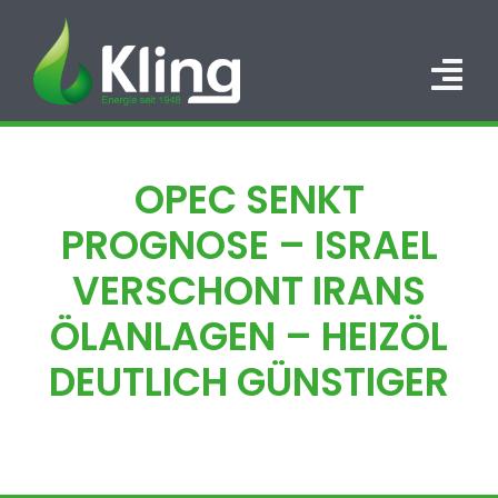
Zum
Inhalt
springen
Tog
Nav
HOME
OPEC SENKT
PORTFOLIO
PROGNOSE – ISRAEL
ÜBER UNS
VERSCHONT IRANS
ÖLANLAGEN – HEIZÖL
KARRIERE
DEUTLICH GÜNSTIGER
KONTAKT