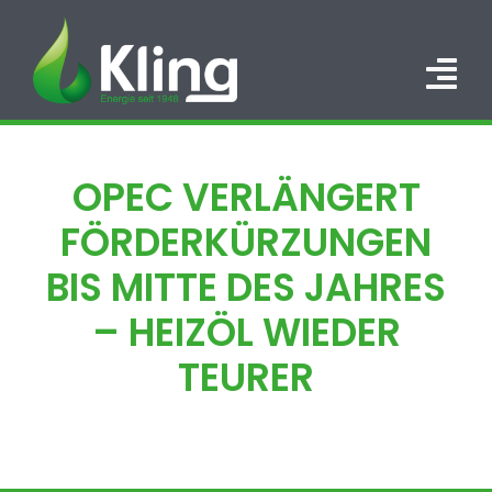
Zum
Inhalt
springen
Tog
Nav
HOME
OPEC VERLÄNGERT
PORTFOLIO
FÖRDERKÜRZUNGEN
ÜBER UNS
BIS MITTE DES JAHRES
– HEIZÖL WIEDER
KARRIERE
TEURER
KONTAKT