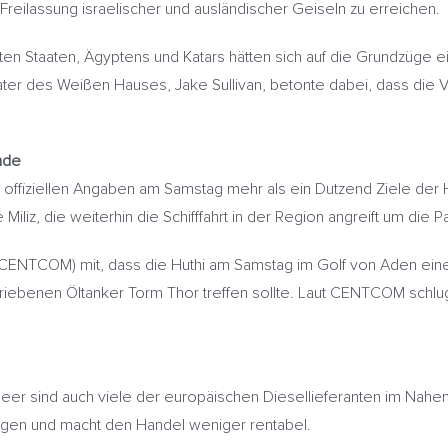
reilassung israelischer und ausländischer Geiseln zu erreichen.
igten Staaten, Ägyptens und Katars hätten sich auf die Grundzüge
ater des Weißen Hauses, Jake Sullivan, betonte dabei, dass die 
nde
h offiziellen Angaben am Samstag mehr als ein Dutzend Ziele der 
iliz, die weiterhin die Schifffahrt in der Region angreift um die P
ENTCOM) mit, dass die Huthi am Samstag im Golf von Aden eine ba
riebenen Öltanker Torm Thor treffen sollte. Laut CENTCOM schlu
n Meer sind auch viele der europäischen Diesellieferanten im Na
ngen und macht den Handel weniger rentabel.