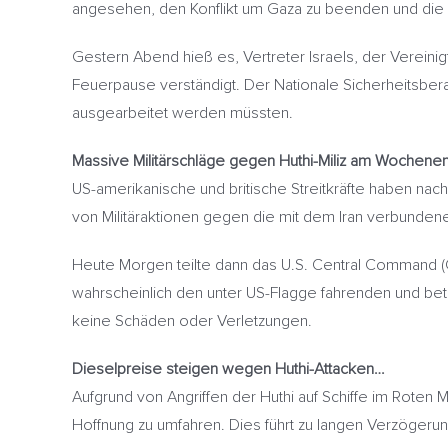
angesehen, den Konflikt um Gaza zu beenden und die F
Gestern Abend hieß es, Vertreter Israels, der Verein
Feuerpause verständigt. Der Nationale Sicherheitsber
ausgearbeitet werden müssten.
Massive Militärschläge gegen Huthi-Miliz am Wochene
US-amerikanische und britische Streitkräfte haben nac
von Militäraktionen gegen die mit dem Iran verbundene M
Heute Morgen teilte dann das U.S. Central Command (C
wahrscheinlich den unter US-Flagge fahrenden und bet
keine Schäden oder Verletzungen.
Dieselpreise steigen wegen Huthi-Attacken…
Aufgrund von Angriffen der Huthi auf Schiffe im Rote
Hoffnung zu umfahren. Dies führt zu langen Verzögeru