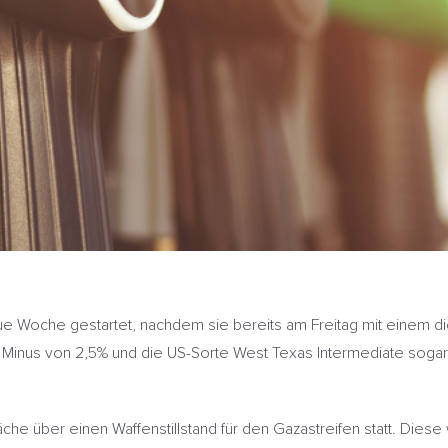
 neue Woche gestartet, nachdem sie bereits am Freitag mit eine
in Minus von 2,5% und die US-Sorte West Texas Intermediate soga
äche über einen Waffenstillstand für den Gazastreifen statt. Dies