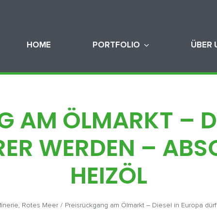
HOME
PORTFOLIO
ÜBER 
 AM ÖLMARKT – DI
RER WERDEN – ABS
HEIZÖL
finerie
,
Rotes Meer
/
Preisrückgang am Ölmarkt – Diesel in Europa dür