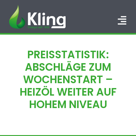
Zum
Inhalt
springen
Tog
Nav
HOME
PREISSTATISTIK:
PORTFOLIO
ABSCHLÄGE ZUM
ÜBER UNS
WOCHENSTART –
HEIZÖL WEITER AUF
KARRIERE
HOHEM NIVEAU
KONTAKT