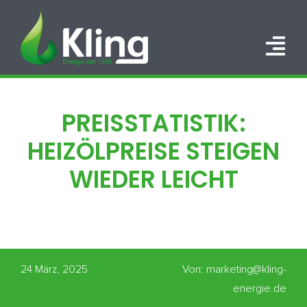
Zum
Inhalt
springen
Tog
Nav
HOME
PREISSTATISTIK:
PORTFOLIO
HEIZÖLPREISE STEIGEN
ÜBER UNS
WIEDER LEICHT
KARRIERE
KONTAKT
24 März, 2025
Von: marketing@kling-
energie.de