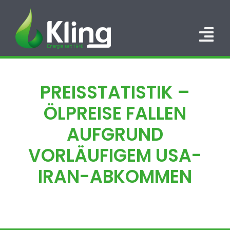
Zum
Inhalt
springen
Tog
Nav
HOME
PREISSTATISTIK –
PORTFOLIO
ÖLPREISE FALLEN
ÜBER UNS
AUFGRUND
VORLÄUFIGEM USA-
KARRIERE
IRAN-ABKOMMEN
KONTAKT