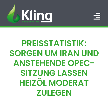
Zum
Inhalt
springen
Tog
Nav
HOME
PREISSTATISTIK:
PORTFOLIO
SORGEN UM IRAN UND
ÜBER UNS
ANSTEHENDE OPEC-
SITZUNG LASSEN
KARRIERE
HEIZÖL MODERAT
KONTAKT
ZULEGEN