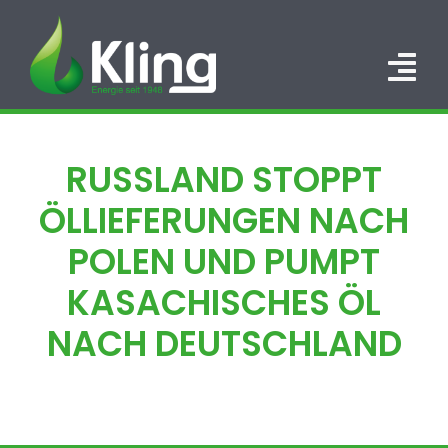
Zum
Inhalt
springen
Tog
Nav
HOME
RUSSLAND STOPPT
PORTFOLIO
ÖLLIEFERUNGEN NACH
ÜBER UNS
POLEN UND PUMPT
KASACHISCHES ÖL
KARRIERE
NACH DEUTSCHLAND
KONTAKT