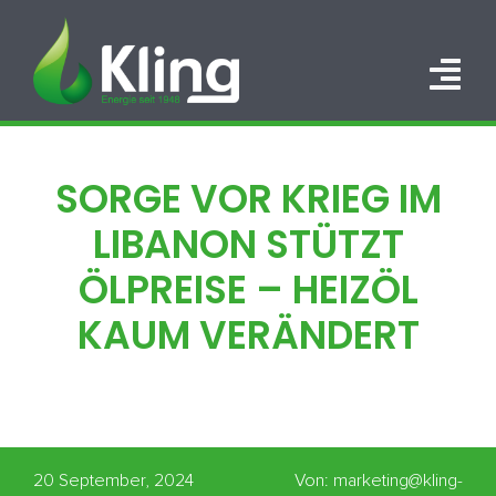
Zum
Inhalt
springen
Tog
Nav
HOME
SORGE VOR KRIEG IM
PORTFOLIO
LIBANON STÜTZT
ÜBER UNS
ÖLPREISE – HEIZÖL
KAUM VERÄNDERT
KARRIERE
KONTAKT
20 September, 2024
Von: marketing@kling-