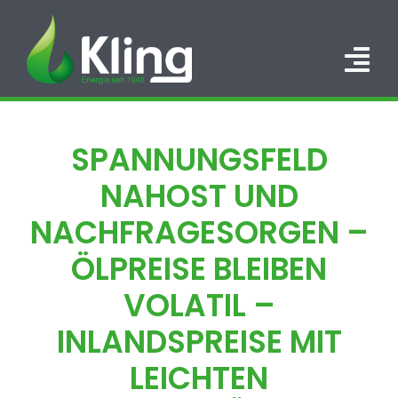
Zum
Inhalt
springen
Tog
Nav
HOME
SPANNUNGSFELD
PORTFOLIO
NAHOST UND
ÜBER UNS
NACHFRAGESORGEN –
ÖLPREISE BLEIBEN
KARRIERE
VOLATIL –
KONTAKT
INLANDSPREISE MIT
LEICHTEN