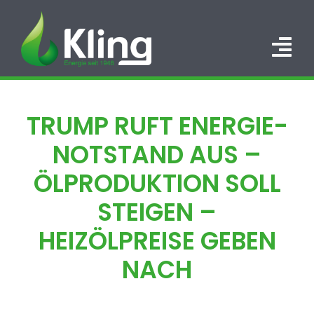
Zum
Inhalt
springen
Tog
Nav
HOME
TRUMP RUFT ENERGIE-
PORTFOLIO
NOTSTAND AUS –
ÜBER UNS
ÖLPRODUKTION SOLL
STEIGEN –
KARRIERE
HEIZÖLPREISE GEBEN
KONTAKT
NACH