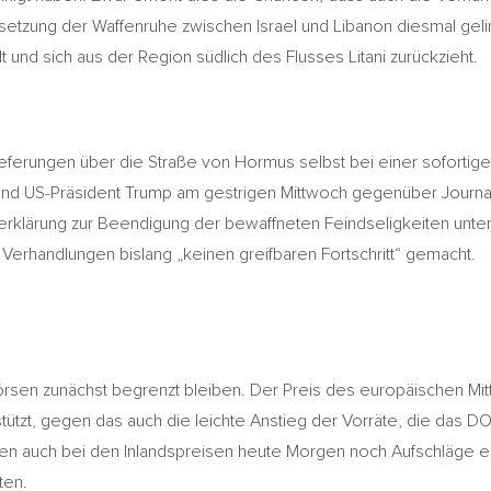
setzung der Waffenruhe zwischen Israel und Libanon diesmal geling
ellt und sich aus der Region südlich des Flusses Litani zurückzieht.
ferungen über die Straße von Hormus selbst bei einer sofortig
nd US-Präsident Trump am gestrigen Mittwoch gegenüber Journal
erklärung zur Beendigung der bewaffneten Feindseligkeiten unterz
 Verhandlungen bislang „keinen greifbaren Fortschritt“ gemacht.
örsen zunächst begrenzt bleiben. Der Preis des europäischen Mitt
tützt, gegen das auch die leichte Anstieg der Vorräte, die das 
rden auch bei den Inlandspreisen heute Morgen noch Aufschläge e
ten.