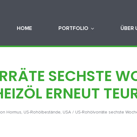
HOME
PORTFOLIO
ÜBER 
RÄTE SECHSTE WO
HEIZÖL ERNEUT TEU
von Hormus
,
US-Rohölbestände
,
USA
/
US-Rohölvorräte sechste Woche