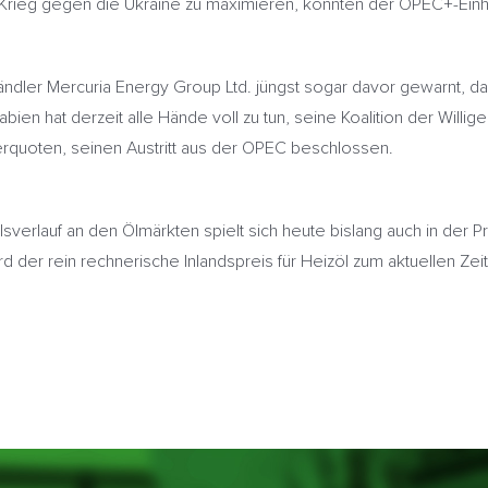
n Krieg gegen die Ukraine zu maximieren, könnten der OPEC+-Ein
ndler Mercuria Energy Group Ltd. jüngst sogar davor gewarnt, d
ien hat derzeit alle Hände voll zu tun, seine Koalition der Wil
erquoten, seinen Austritt aus der OPEC beschlossen.
rlauf an den Ölmärkten spielt sich heute bislang auch in der Pr
 der rein rechnerische Inlandspreis für Heizöl zum aktuellen Zei