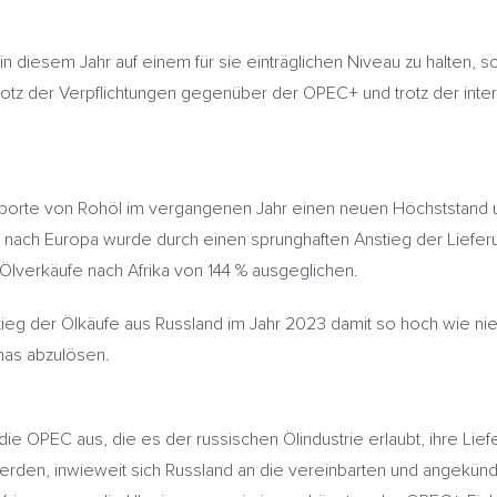
in diesem Jahr auf einem für sie einträglichen Niveau zu halten,
rotz der Verpflichtungen gegenüber der OPEC+ und trotz der inter
sporte von Rohöl im vergangenen Jahr einen neuen Höchststand u
 nach Europa wurde durch einen sprunghaften Anstieg der Lieferun
 Ölverkäufe nach Afrika von 144 % ausgeglichen.
nstieg der Ölkäufe aus Russland im Jahr 2023 damit so hoch wie ni
inas abzulösen.
ie OPEC aus, die es der russischen Ölindustrie erlaubt, ihre Li
 werden, inwieweit sich Russland an die vereinbarten und angekünd