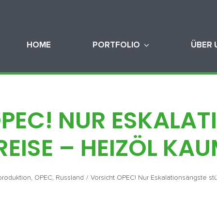
HOME
PORTFOLIO
ÜBER 
PEC! NUR ESKALA
REISE – HEIZÖL KA
produktion
,
OPEC
,
Russland
/
Vorsicht OPEC! Nur Eskalationsängste st