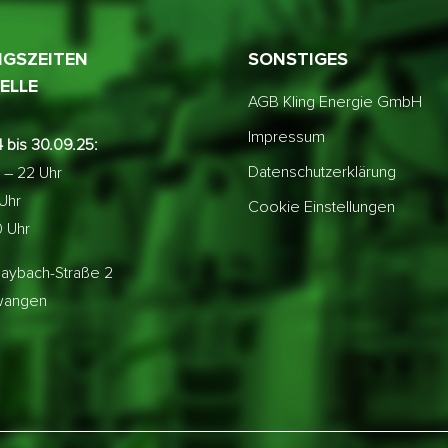
GSZEITEN
SONSTIGES
ELLE
AGB Kling Energie GmbH
Impressum
 bis 30.09.25:
Datenschutzerklärung
 – 22 Uhr
 Uhr
Cookie Einstellungen
0 Uhr
aybach-Straße 2
lwangen