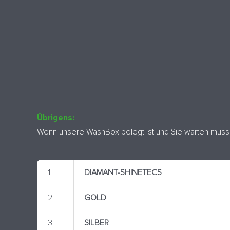
Übrigens:
Wenn unsere WashBox belegt ist und Sie warten müssen
1
DIAMANT-SHINETECS
2
GOLD
3
SILBER