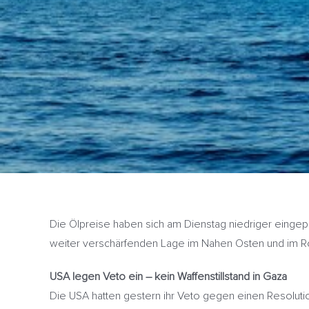
Die Ölpreise haben sich am Dienstag niedriger einge
weiter verschärfenden Lage im Nahen Osten und im Ro
USA legen Veto ein – kein Waffenstillstand in Gaza
Die USA hatten gestern ihr Veto gegen einen Resoluti