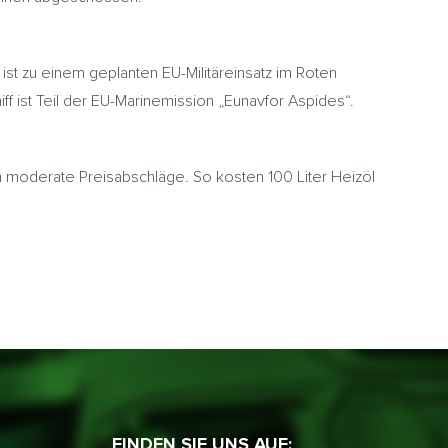
st zu einem geplanten EU-Militäreinsatz im Roten
ff ist Teil der EU-Marinemission „Eunavfor Aspides“.
 moderate Preisabschläge. So kosten 100 Liter Heizöl
FINDEN SIE UNS AUF: