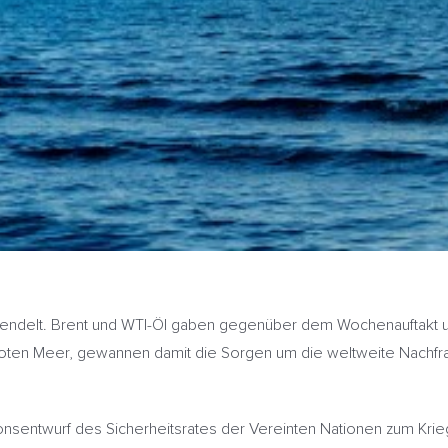
pendelt. Brent und WTI-Öl gaben gegenüber dem Wochenauftakt 
ten Meer, gewannen damit die Sorgen um die weltweite Nachfrag
onsentwurf des Sicherheitsrates der Vereinten Nationen zum Kri