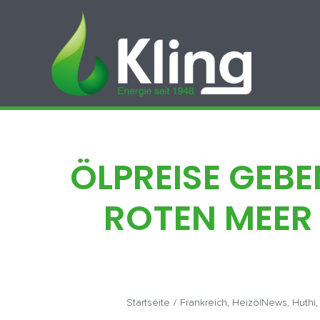
Zum
Inhalt
springen
ÖLPREISE GEBE
ROTEN MEER 
Startseite
/
Frankreich
,
HeizölNews
,
Huthi