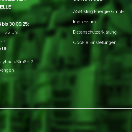
ELLE
AGB Kling Energie GmbH
Impressum
 bis 30.09.25:
Datenschutzerklärung
 – 22 Uhr
 Uhr
Cookie Einstellungen
0 Uhr
aybach-Straße 2
lwangen