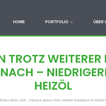
HOME
PORTFOLIO
ÜBER 
N TROTZ WEITERER
NACH – NIEDRIGERE
HEIZÖL
,
Rotes Meer
,
USA
/
Ölpreise geben trotz weiterer Eskalation im Roten