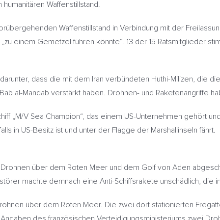
 humanitären Waffenstillstand.
orübergehenden Waffenstillstand in Verbindung mit der Freilass
 „zu einem Gemetzel führen könnte“. 13 der 15 Ratsmitglieder stimm
 darunter, dass die mit dem Iran verbündeten Huthi-Milizen, die die
Bab al-Mandab verstärkt haben. Drohnen- und Raketenangriffe habe
chiff „M/V Sea Champion“, das einem US-Unternehmen gehört und u
ls in US-Besitz ist und unter der Flagge der Marshallinseln fährt.
rneut Drohnen über dem Roten Meer und dem Golf von Aden abge
törer machte demnach eine Anti-Schiffsrakete unschädlich, die 
rohnen über dem Roten Meer. Die zwei dort stationierten Fregat
h Angaben des französischen Verteidigungsministeriums zwei D