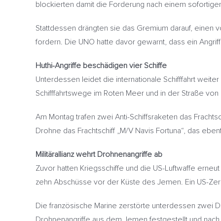
blockierten damit die Forderung nach einem sofortigen
Stattdessen drängten sie das Gremium darauf, einen v
fordern. Die UNO hatte davor gewarnt, dass ein Angriff
Huthi-Angriffe beschädigen vier Schiffe
Unterdessen leidet die internationale Schifffahrt weiter
Schifffahrtswege im Roten Meer und in der Straße von 
Am Montag trafen zwei Anti-Schiffsraketen das Frachts
Drohne das Frachtschiff „M/V Navis Fortuna“, das ebenfal
Militärallianz wehrt Drohnenangriffe ab
Zuvor hatten Kriegsschiffe und die US-Luftwaffe e
zehn Abschüsse vor der Küste des Jemen. Ein US-Zers
Die französische Marine zerstörte unterdessen zwei D
Drohnenangriffe aus dem Jemen festgestellt und nac