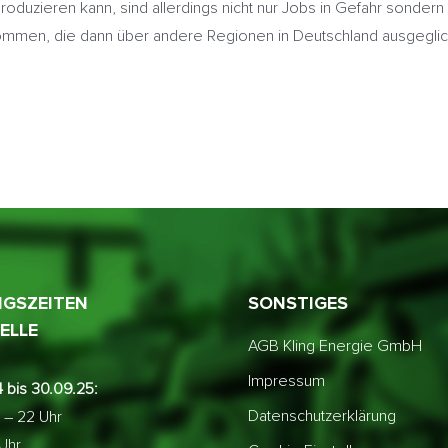
produzieren kann, sind allerdings nicht nur Jobs in Gefahr sonder
 kommen, die dann über andere Regionen in Deutschland ausgegli
GSZEITEN
SONSTIGES
ELLE
AGB Kling Energie GmbH
Impressum
 bis 30.09.25:
Datenschutzerklärung
 – 22 Uhr
 Uhr