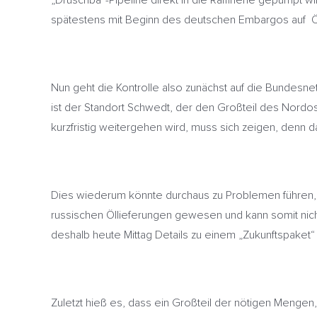
„Druschba“-Pipeline direkt in die Raffinerie gepumpt w
spätestens mit Beginn des deutschen Embargos auf Ö
Nun geht die Kontrolle also zunächst auf die Bundesnetz
ist der Standort Schwedt, der den Großteil des Nordos
kurzfristig weitergehen wird, muss sich zeigen, denn d
Dies wiederum könnte durchaus zu Problemen führen, de
russischen Öllieferungen gewesen und kann somit nicht
deshalb heute Mittag Details zu einem „Zukunftspaket“ 
Zuletzt hieß es, dass ein Großteil der nötigen Mengen