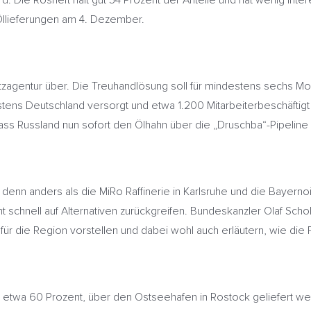
ird. Die Rosneft hält gut 54 Prozent der Anteile und hat wenig In
llieferungen am 4. Dezember.
agentur über. Die Treuhandlösung soll für mindestens sechs Monat 
tens Deutschland versorgt und etwa 1.200 Mitarbeiterbeschäftigt 
ass Russland nun sofort den Ölhahn über die „Druschba“-Pipeline zu
nn anders als die MiRo Raffinerie in Karlsruhe und die Bayernoi
 schnell auf Alternativen zurückgreifen. Bundeskanzler Olaf Sch
für die Region vorstellen und dabei wohl auch erläutern, wie die
, etwa 60 Prozent, über den Ostseehafen in Rostock geliefert werd