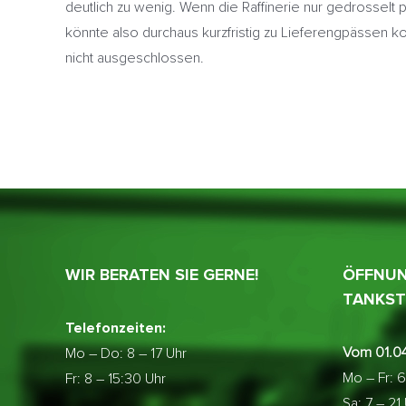
deutlich zu wenig. Wenn die Raffinerie nur gedrosselt 
könnte also durchaus kurzfristig zu Lieferengpässen
nicht ausgeschlossen.
WIR BERATEN SIE GERNE!
ÖFFNUN
TANKST
Telefonzeiten:
Vom 01.04
Mo – Do:
8 – 17 Uhr
Mo – Fr: 6
Fr: 8 – 15:30 Uhr
Sa: 7 – 21