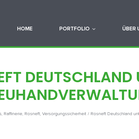
HOME
PORTFOLIO
ÜBER 
EFT DEUTSCHLAND 
EUHANDVERWALT
s
,
Raffinerie
,
Rosneft
,
Versorgungssicherheit
/
Rosneft Deutschland un