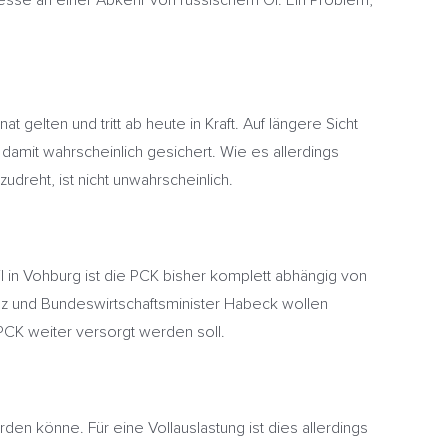
teresse an einer Abkehr von russischem Öl. Ein Problem,
gelten und tritt ab heute in Kraft. Auf längere Sicht
damit wahrscheinlich gesichert. Wie es allerdings
dreht, ist nicht unwahrscheinlich.
l in Vohburg ist die PCK bisher komplett abhängig von
olz und Bundeswirtschaftsminister Habeck wollen
 PCK weiter versorgt werden soll.
en könne. Für eine Vollauslastung ist dies allerdings