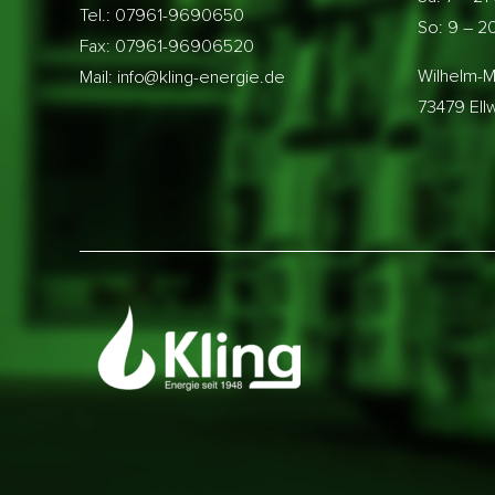
Tel.: 07961-9690650
So: 9 – 2
Fax: 07961-96906520
Wilhelm-M
Mail: info@kling-energie.de
73479 El