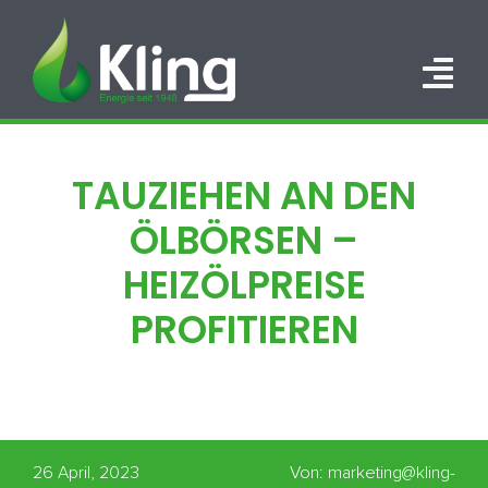
Zum
Inhalt
springen
Tog
Nav
HOME
TAUZIEHEN AN DEN
PORTFOLIO
ÖLBÖRSEN –
ÜBER UNS
HEIZÖLPREISE
PROFITIEREN
KARRIERE
KONTAKT
26 April, 2023
Von: marketing@kling-