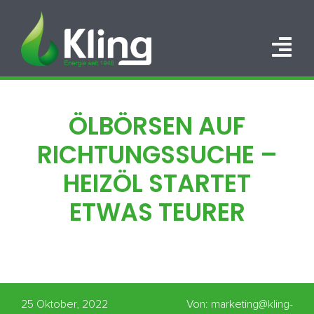
Zum
Inhalt
springen
Tog
Nav
HOME
ÖLBÖRSEN AUF
PORTFOLIO
RICHTUNGSSUCHE –
ÜBER UNS
HEIZÖL STARTET
ETWAS TEURER
KARRIERE
KONTAKT
25 Oktober, 2022
Von: marketing@kling-