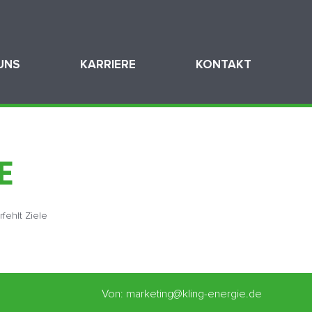
UNS
KARRIERE
KONTAKT
E
fehlt Ziele
Von: marketing@kling-energie.de