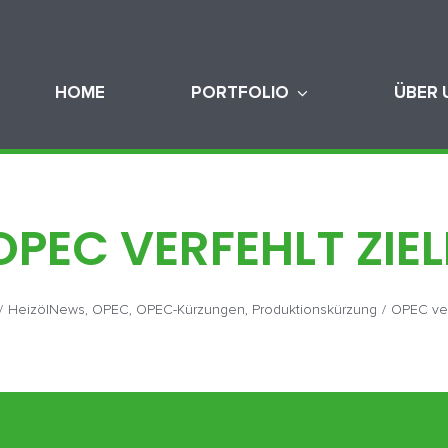
HOME
PORTFOLIO
ÜBER 
OPEC VERFEHLT ZIEL
/
HeizölNews
,
OPEC
,
OPEC-Kürzungen
,
Produktionskürzung
/
OPEC ver