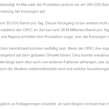
gekündigt. Im Mai sank die Produktion jedoch nur um 240.000 Barr
msetzung der Kürzungen auf.
tere 50.000 Barrel pro Tag. Dieser Rückgang ist bei weitem nich
oduktion der OPEC im Juni bei rund 28,18 Millionen Barrel pro Ta
ak und Nigeria erhöhten ihre Produktion sogar, was die Kürzungen 
en Heizölmarkt könnten vielfältig sein. Wenn die OPEC ihre eige
erangebot auf dem globalen Ölmarkt führen. Dies könnte wiederum
 Allerdings kann dies auch von anderen Faktoren abhängen, wie z
 sich die Situation weiterentwickeln wird und welche Auswirkung
gleich zu Freitagmorgen erwartet. Je nach Region rechnet man m