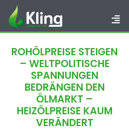
Zum
Inhalt
springen
Tog
Nav
HOME
ROHÖLPREISE STEIGEN
PORTFOLIO
– WELTPOLITISCHE
ÜBER UNS
SPANNUNGEN
BEDRÄNGEN DEN
KARRIERE
ÖLMARKT –
KONTAKT
HEIZÖLPREISE KAUM
VERÄNDERT