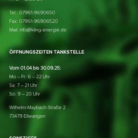
Tel.: 07961-9690650
Fax: 07961-96906520
Mail: info@kling-energie.de
ÖFFNUNGSZEITEN TANKSTELLE
Vom 01.04 bis 30.09.25:
Mo – Fr: 6 – 22 Uhr
Sa: 7 – 21 Uhr
So: 9 – 20 Uhr
Wilhelm-Maybach-Straße 2
73479 Ellwangen