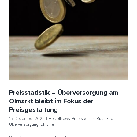
Preisstatistik – Überversorgung am Ölmarkt bleibt im
Fokus der Preisgestaltung
HeizölNews
Preisstatistik
Russland
Überversorgung
Ukraine
Preisstatistik – Überversorgung am
Ölmarkt bleibt im Fokus der
Preisgestaltung
15. Dezember 2025
|
HeizölNews
,
Preisstatistik
,
Russland
,
Überversorgung
,
Ukraine