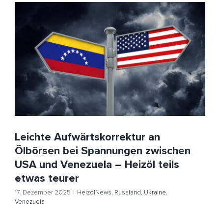
Leichte Aufwärtskorrektur an Ölbörsen bei
Spannungen zwischen USA und Venezuela – Heizöl
teils etwas teurer
HeizölNews
Russland
Ukraine
Venezuela
Leichte Aufwärtskorrektur an
Ölbörsen bei Spannungen zwischen
USA und Venezuela – Heizöl teils
etwas teurer
17. Dezember 2025
|
HeizölNews
,
Russland
,
Ukraine
,
Venezuela