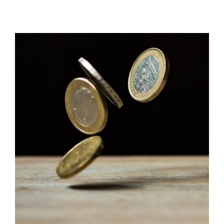
Preisstatistik – Heizölpreis im Vergleich zur Vorwoche
kaum verändert
HeizölNews
Iran
Preisstatistik
Russland
Überversorgung
Ukraine
Venezuela