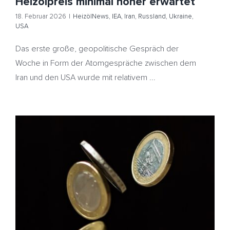
Heizölpreis minimal höher erwartet
18. Februar 2026
|
HeizölNews
,
IEA
,
Iran
,
Russland
,
Ukraine
,
USA
Das erste große, geopolitische Gespräch der
Woche in Form der Atomgespräche zwischen dem
Iran und den USA wurde mit relativem ...
Preisstatistik – Geopolitische Unsicherheiten lassen
Ölpreise steigen
HeizölNews
Iran
Preisstatistik
Russland