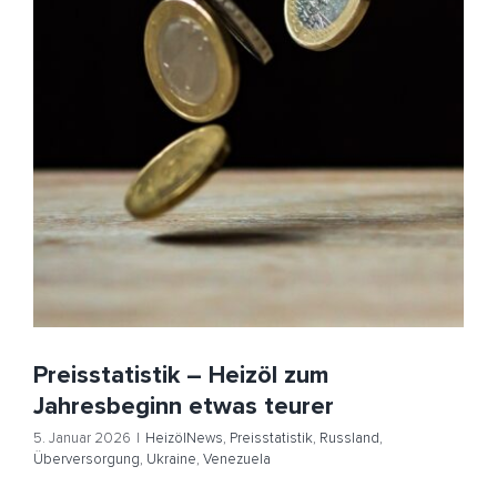
Preisstatistik – Heizöl zum Jahresbeginn etwas teurer
HeizölNews
Preisstatistik
Russland
Überversorgung
Ukraine
Venezuela
Preisstatistik – Heizöl zum
Jahresbeginn etwas teurer
5. Januar 2026
|
HeizölNews
,
Preisstatistik
,
Russland
,
Überversorgung
,
Ukraine
,
Venezuela