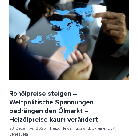
Rohölpreise steigen – Weltpolitische Spannungen
bedrängen den Ölmarkt – Heizölpreise kaum
verändert
HeizölNews
Russland
Ukraine
USA
Venezuela
Rohölpreise steigen –
Weltpolitische Spannungen
bedrängen den Ölmarkt –
Heizölpreise kaum verändert
23. Dezember 2025
|
HeizölNews
,
Russland
,
Ukraine
,
USA
,
Venezuela