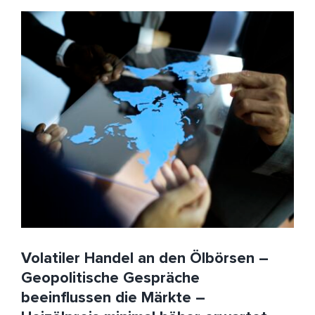
Volatiler Handel an den Ölbörsen – Geopolitische
Gespräche beeinflussen die Märkte – Heizölpreis
minimal höher erwartet
HeizölNews
IEA
Iran
Russland
Ukraine
USA
Volatiler Handel an den Ölbörsen –
Geopolitische Gespräche
beeinflussen die Märkte –