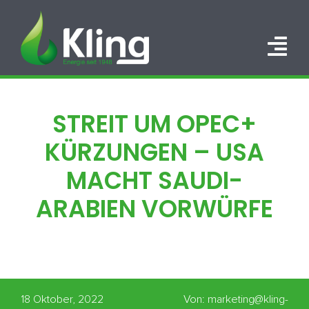
Zum
Inhalt
springen
Tog
Nav
HOME
STREIT UM OPEC+
PORTFOLIO
KÜRZUNGEN – USA
ÜBER UNS
MACHT SAUDI-
ARABIEN VORWÜRFE
KARRIERE
KONTAKT
18 Oktober, 2022
Von: marketing@kling-