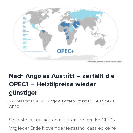
Nach Angolas Austritt – zerfällt die OPEC? –
Heizölpreise wieder günstiger
Angola
Förderkürzungen
HeizölNews
OPEC
Nach Angolas Austritt – zerfällt die
OPEC? – Heizölpreise wieder
günstiger
22. Dezember 2023
|
Angola
,
Förderkürzungen
,
HeizölNews
,
OPEC
Spätestens, als nach dem letzten Treffen der OPEC-
Mitglieder Ende November feststand, dass es keine