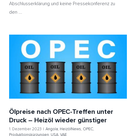
Abschlusserklärung und keine Pressekonferenz zu
den ...
Ölpreise nach OPEC-Treffen unter Druck – Heizöl
wieder günstiger
Angola
HeizölNews
OPEC
Produktionskürzungen
USA
VAE
Ölpreise nach OPEC-Treffen unter
Druck – Heizöl wieder günstiger
1. Dezember 2023
|
Angola
,
HeizölNews
,
OPEC
,
Produktionskürzungen
,
USA
,
VAE