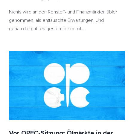
Nichts wird an den Rohstoff- und Finanzmärkten übler
genommen, als enttäuschte Erwartungen. Und
genau die gab es gestern beim mit ...
Vor OPEC-Sitzung: Ölmärkte in der Warteschleife –
Heizölpreise legen weiter zu
Angola
Förderkürzungen
HeizölNews
OPEC
Vereinigte
Arabische Emirate
Vor OPEC-Sitzung: Ölmärkte in der